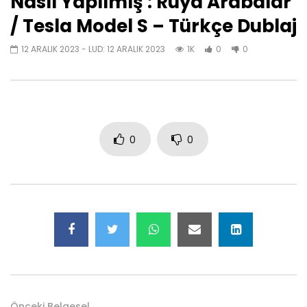
Nasıl Yapılmış : Rüya Arabalar
/ Tesla Model S – Türkçe Dublaj
12 ARALIK 2023
- LUD:
12 ARALIK 2023
1K
0
0
0
0
Önceki Belgesel