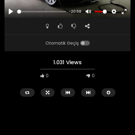
-20:58
PLAY
MUTE
SETTINGS
ENTE
FULL
Otomatik Geçiş
1.031 Views
0
0