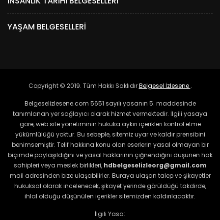
İNSANLIK TARIHI BELGESELLERI
YAŞAM BELGESELLERI
Copyright © 2019. Tüm Hakkı Saklıdır
Belgesel İzlesene
.
Belgeselizlesene.com 5651 sayılı yasanın 5. maddesinde
tanımlanan yer sağlayıcı olarak hizmet vermektedir. İlgili yasaya
göre, web site yönetiminin hukuka aykırı içerikleri kontrol etme
yükümlülüğü yoktur. Bu sebeple, sitemiz uyar ve kaldır prensibini
benimsemiştir. Telif hakkına konu olan eserlerin yasal olmayan bir
biçimde paylaşıldığını ve yasal haklarının çiğnendiğini düşünen hak
sahipleri veya meslek birlikleri,
hdbelgeselizleorg@gmail.com
mail adresinden bize ulaşabilirler. Buraya ulaşan talep ve şikayetler
hukuksal olarak incelenecek, şikayet yerinde görüldüğü takdirde,
ihlal olduğu düşünülen içerikler sitemizden kaldırılacaktır.
İlgili Yasa: