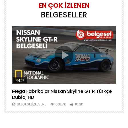
EN ÇOK İZLENEN
BELGESELLER
44:17
Mega Fabrikalar Nissan Skyline GT R Türkçe
M
Dublaj HD
T
BELGESELIZLESENE
601.7K
10.2K