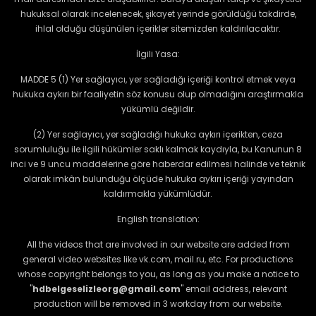
hukuksal olarak incelenecek, şikayet yerinde görüldüğü takdirde,
ihlal olduğu düşünülen içerikler sitemizden kaldırılacaktır.
İlgili Yasa:
MADDE 5 (1) Yer sağlayıcı, yer sağladığı içeriği kontrol etmek veya
hukuka aykırı bir faaliyetin söz konusu olup olmadığını araştırmakla
yükümlü değildir.
(2) Yer sağlayıcı, yer sağladığı hukuka aykırı içerikten, ceza
sorumluluğu ile ilgili hükümler saklı kalmak kaydıyla, bu Kanunun 8
inci ve 9 uncu maddelerine göre haberdar edilmesi halinde ve teknik
olarak imkân bulunduğu ölçüde hukuka aykırı içeriği yayından
kaldırmakla yükümlüdür.
English translation:
All the videos that are involved in our website are added from
general video websites like vk.com, mail.ru, etc. For productions
whose copyright belongs to you, as long as you make a notice to
"
hdbelgeselizleorg@gmail.com
" email address, relevant
production will be removed in 3 workday from our website.