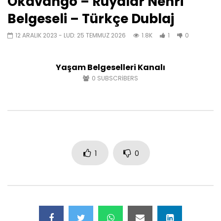
Okavango – Rüyalar Nehri
Belgeseli – Türkçe Dublaj
12 ARALIK 2023
- LUD:
25 TEMMUZ 2026
1.8K
1
0
Yaşam Belgeselleri Kanalı
0
SUBSCRIBERS
1
0