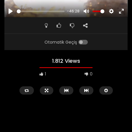
-46:28
PLAY
MUTE
SETTINGS
ENTE
FULL
Otomatik Geçiş
1.812 Views
1
0