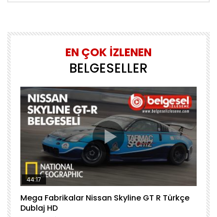
EN ÇOK İZLENEN
BELGESELLER
44:17
Mega Fabrikalar Nissan Skyline GT R Türkçe
M
Dublaj HD
T