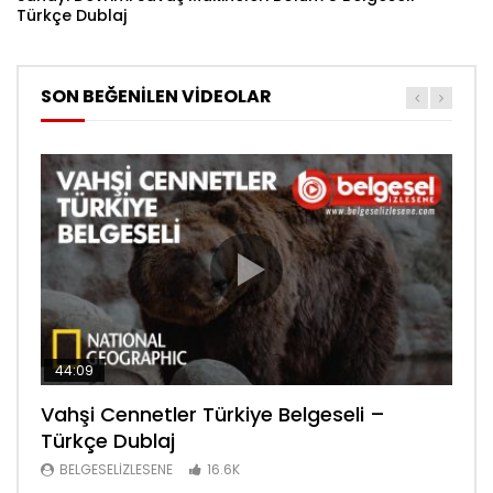
Türkçe Dublaj
SON BEĞENİLEN VİDEOLAR
44:09
44:08
30:34
Vahşi Cennetler Türkiye Belgeseli –
Lanetli Piramit Tarihe Bakış Belgeseli –
Sanayi Devrimi Şehir Yaşamı Bölüm 6
Türkçe Dublaj
Türkçe Dublaj
Belgeseli – Türkçe Dublaj
BELGESELIZLESENE
BELGESELIZLESENE
BELGESELIZLESENE
16.6K
16.6K
16.4K