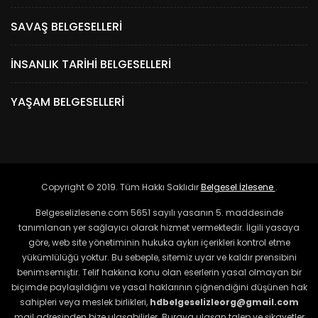
SAVAŞ BELGESELLERI
İNSANLIK TARIHI BELGESELLERI
YAŞAM BELGESELLERI
Copyright © 2019. Tüm Hakkı Saklıdır
Belgesel İzlesene
.
Belgeselizlesene.com 5651 sayılı yasanın 5. maddesinde
tanımlanan yer sağlayıcı olarak hizmet vermektedir. İlgili yasaya
göre, web site yönetiminin hukuka aykırı içerikleri kontrol etme
yükümlülüğü yoktur. Bu sebeple, sitemiz uyar ve kaldır prensibini
benimsemiştir. Telif hakkına konu olan eserlerin yasal olmayan bir
biçimde paylaşıldığını ve yasal haklarının çiğnendiğini düşünen hak
sahipleri veya meslek birlikleri,
hdbelgeselizleorg@gmail.com
mail adresinden bize ulaşabilirler. Buraya ulaşan talep ve şikayetler