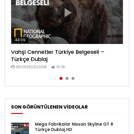
44:09
44:08
30:34
Vahşi Cennetler Türkiye Belgeseli –
Lanetli Piramit Tarihe Bakış Belgeseli –
Sanayi Devrimi Şehir Yaşamı Bölüm 6
Türkçe Dublaj
Türkçe Dublaj
Belgeseli – Türkçe Dublaj
BELGESELIZLESENE
BELGESELIZLESENE
BELGESELIZLESENE
16.6K
16.6K
16.4K
SON GÖRÜNTÜLENEN VİDEOLAR
Mega Fabrikalar Nissan Skyline GT R
Türkçe Dublaj HD