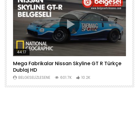
44:17
Mega Fabrikalar Nissan Skyline GT R Türkçe
M
Dublaj HD
T
BELGESELIZLESENE
601.7K
10.2K