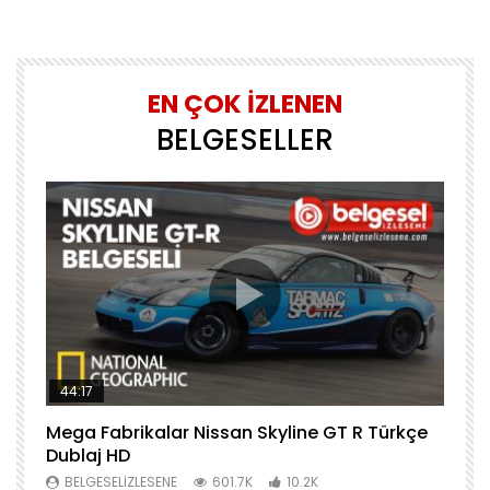
EN ÇOK İZLENEN
BELGESELLER
44:17
Mega Fabrikalar Nissan Skyline GT R Türkçe
M
Dublaj HD
T
BELGESELIZLESENE
601.7K
10.2K