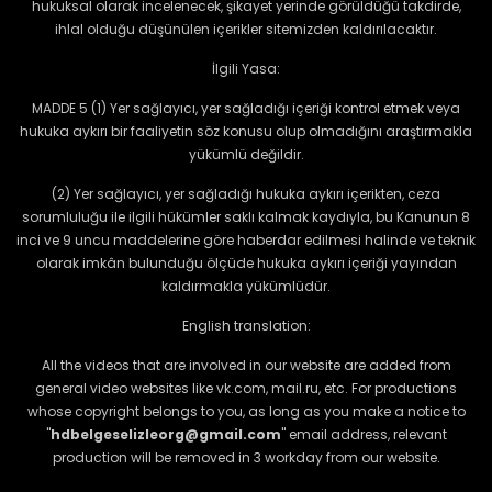
hukuksal olarak incelenecek, şikayet yerinde görüldüğü takdirde,
ihlal olduğu düşünülen içerikler sitemizden kaldırılacaktır.
İlgili Yasa:
MADDE 5 (1) Yer sağlayıcı, yer sağladığı içeriği kontrol etmek veya
hukuka aykırı bir faaliyetin söz konusu olup olmadığını araştırmakla
yükümlü değildir.
(2) Yer sağlayıcı, yer sağladığı hukuka aykırı içerikten, ceza
sorumluluğu ile ilgili hükümler saklı kalmak kaydıyla, bu Kanunun 8
inci ve 9 uncu maddelerine göre haberdar edilmesi halinde ve teknik
olarak imkân bulunduğu ölçüde hukuka aykırı içeriği yayından
kaldırmakla yükümlüdür.
English translation:
All the videos that are involved in our website are added from
general video websites like vk.com, mail.ru, etc. For productions
whose copyright belongs to you, as long as you make a notice to
"
hdbelgeselizleorg@gmail.com
" email address, relevant
production will be removed in 3 workday from our website.