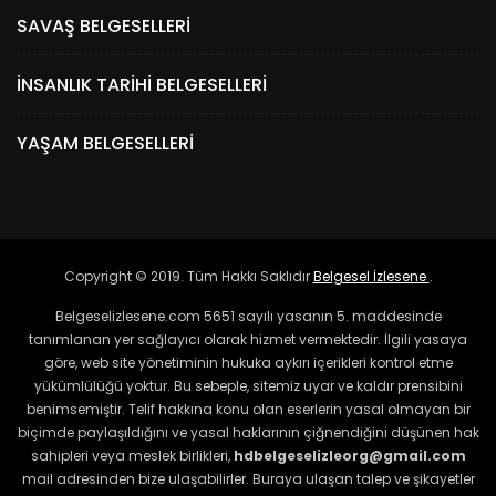
SAVAŞ BELGESELLERI
İNSANLIK TARIHI BELGESELLERI
YAŞAM BELGESELLERI
Copyright © 2019. Tüm Hakkı Saklıdır
Belgesel İzlesene
.
Belgeselizlesene.com 5651 sayılı yasanın 5. maddesinde
tanımlanan yer sağlayıcı olarak hizmet vermektedir. İlgili yasaya
göre, web site yönetiminin hukuka aykırı içerikleri kontrol etme
yükümlülüğü yoktur. Bu sebeple, sitemiz uyar ve kaldır prensibini
benimsemiştir. Telif hakkına konu olan eserlerin yasal olmayan bir
biçimde paylaşıldığını ve yasal haklarının çiğnendiğini düşünen hak
sahipleri veya meslek birlikleri,
hdbelgeselizleorg@gmail.com
mail adresinden bize ulaşabilirler. Buraya ulaşan talep ve şikayetler