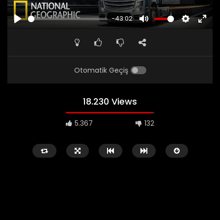
-43:02
PLAY
MUTE
SETTINGS
ENTE
FULL
Otomatik Geçiş
18.230 Views
5.367
132