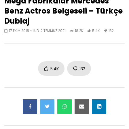
Mega Fabrikalar Mercedes
Benz Actros Belgeseli – Türkçe
Dublaj
17 EKIM 2018
- LUD:
2 TEMMUZ 2021
18.2K
5.4K
132
5.4K
132