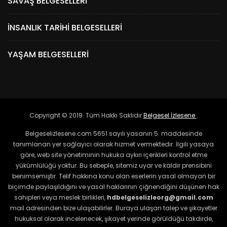
SAVAŞ BELGESELLERI
İNSANLIK TARIHI BELGESELLERI
YAŞAM BELGESELLERI
Copyright © 2019. Tüm Hakkı Saklıdır
Belgesel İzlesene
.
Belgeselizlesene.com 5651 sayılı yasanın 5. maddesinde
tanımlanan yer sağlayıcı olarak hizmet vermektedir. İlgili yasaya
göre, web site yönetiminin hukuka aykırı içerikleri kontrol etme
yükümlülüğü yoktur. Bu sebeple, sitemiz uyar ve kaldır prensibini
benimsemiştir. Telif hakkına konu olan eserlerin yasal olmayan bir
biçimde paylaşıldığını ve yasal haklarının çiğnendiğini düşünen hak
sahipleri veya meslek birlikleri,
hdbelgeselizleorg@gmail.com
mail adresinden bize ulaşabilirler. Buraya ulaşan talep ve şikayetler
hukuksal olarak incelenecek, şikayet yerinde görüldüğü takdirde,