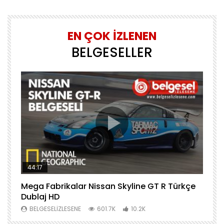
EN ÇOK İZLENEN
BELGESELLER
44:17
Mega Fabrikalar Nissan Skyline GT R Türkçe
M
Dublaj HD
T
BELGESELIZLESENE
601.7K
10.2K