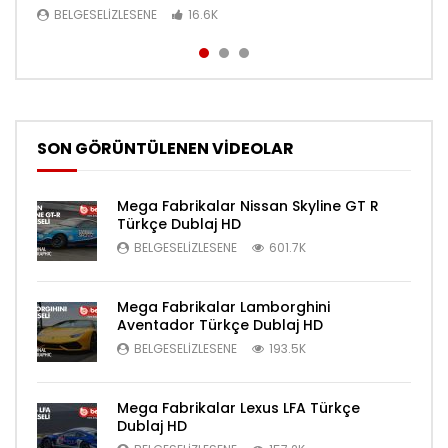
BELGESELIZLESENE
BELGESELIZLESENE
BELGESELIZLESENE
16.6K
16.6K
16.4K
SON GÖRÜNTÜLENEN VİDEOLAR
Mega Fabrikalar Nissan Skyline GT R
Türkçe Dublaj HD
BELGESELIZLESENE
601.7K
Mega Fabrikalar Lamborghini
Aventador Türkçe Dublaj HD
BELGESELIZLESENE
193.5K
Mega Fabrikalar Lexus LFA Türkçe
Dublaj HD