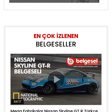
EN ÇOK İZLENEN
BELGESELLER
44:17
Mega Fabrikalar Nissan Skyline GT R Türkçe
M