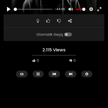
-44:00
PLAY
MUTE
SETTINGS
ENTE
FULL
Otomatik Geçiş
2.115 Views
0
0