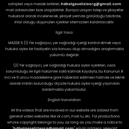
sahipleri veya meslek birlikleri,
hdbelgeselizleorg@gmail.com
mail adresinden bize ulaşabilirler. Buraya ulaşan talep ve şikayetler
hukuksal olarak incelenecek, şikayet yerinde görüldüğü takdirde,
ihlal olduğu düşünülen içerikler sitemizden kaldırılacaktır.
İlgili Yasa:
MADDE 5 (1) Yer sağlayıcı, yer sağladığı içeriği kontrol etmek veya
hukuka aykırı bir faaliyetin söz konusu olup olmadığını araştırmakla
yükümlü değildir.
(2) Yer sağlayıcı, yer sağladığı hukuka aykırı içerikten, ceza
sorumluluğu ile ilgili hükümler saklı kalmak kaydıyla, bu Kanunun 8
inci ve 9 uncu maddelerine göre haberdar edilmesi halinde ve teknik
olarak imkân bulunduğu ölçüde hukuka aykırı içeriği yayından
kaldırmakla yükümlüdür.
English translation:
All the videos that are involved in our website are added from
general video websites like vk.com, mail.ru, etc. For productions
whose copyright belongs to you, as long as you make a notice to
"
hdbelgeselizleorg@gmail.com
" email address, relevant