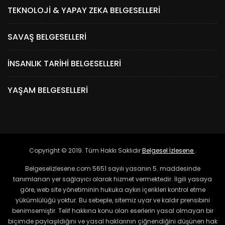
TEKNOLOJI & YAPAY ZEKA BELGESELLERI
SAVAŞ BELGESELLERI
İNSANLIK TARIHI BELGESELLERI
YAŞAM BELGESELLERI
Copyright © 2019. Tüm Hakkı Saklıdır
Belgesel İzlesene
.
Belgeselizlesene.com 5651 sayılı yasanın 5. maddesinde
tanımlanan yer sağlayıcı olarak hizmet vermektedir. İlgili yasaya
göre, web site yönetiminin hukuka aykırı içerikleri kontrol etme
yükümlülüğü yoktur. Bu sebeple, sitemiz uyar ve kaldır prensibini
benimsemiştir. Telif hakkına konu olan eserlerin yasal olmayan bir
biçimde paylaşıldığını ve yasal haklarının çiğnendiğini düşünen hak