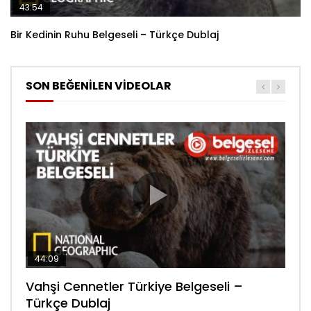
43:54
Bir Kedinin Ruhu Belgeseli – Türkçe Dublaj
SON BEĞENİLEN VİDEOLAR
44:09
44:08
30:34
Vahşi Cennetler Türkiye Belgeseli –
Lanetli Piramit Tarihe Bakış Belgeseli –
Sanayi Devrimi Şehir Yaşamı Bölüm 6
Türkçe Dublaj
Türkçe Dublaj
Belgeseli – Türkçe Dublaj