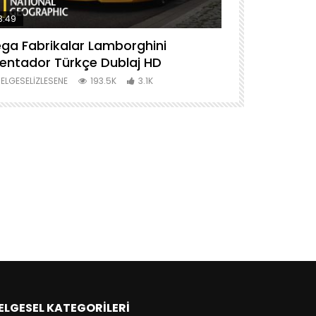
3:49
44:28
ga Fabrikalar Lamborghini
Mega Fabrik
entador Türkçe Dublaj HD
Dublaj HD
ELGESELIZLESENE
193.5K
3.1K
BELGESELIZLES
ELGESEL KATEGORILERI