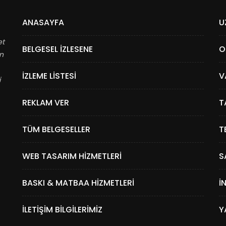
ANASAYFA
U
et
BELGESEL İZLESENE
O
in
İZLEME LISTESI
V
i
REKLAM VER
T
TÜM BELGESELLER
T
WEB TASARIM HIZMETLERI
S
BASKI & MATBAA HIZMETLERI
İ
İLETIŞIM BILGILERIMIZ
Y