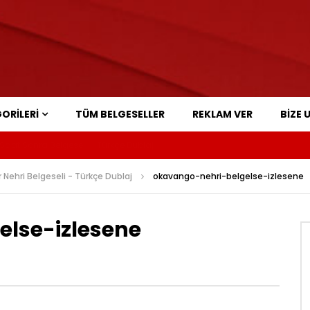
ORILERI
TÜM BELGESELLER
REKLAM VER
BIZE 
aat Sonra Belgeseli – Türkçe Dublaj
Nehri Belgeseli - Türkçe Dublaj
okavango-nehri-belgelse-izlesene
lse-izlesene