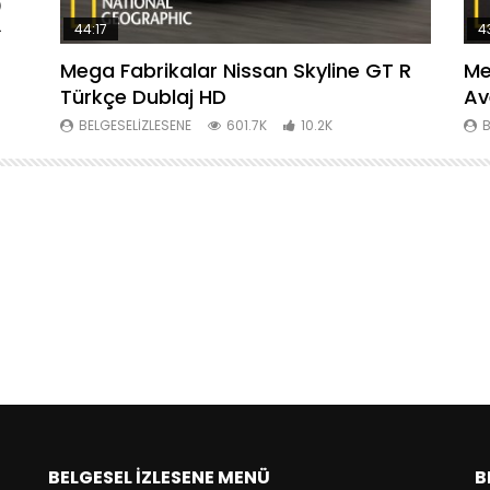
R
44:17
4
Mega Fabrikalar Nissan Skyline GT R
Me
Türkçe Dublaj HD
Av
BELGESELIZLESENE
601.7K
10.2K
B
BELGESEL İZLESENE MENÜ
B