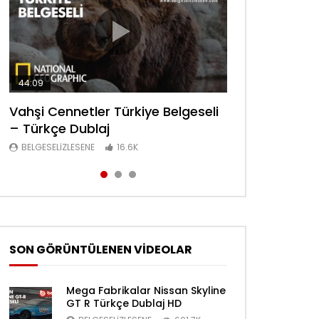
44:09
44:08
30:34
Vahşi Cennetler Türkiye Belgeseli
Lanetli Piramit Tarihe Bakış
Sanayi Devrimi Şehir Yaşamı
– Türkçe Dublaj
Belgeseli – Türkçe Dublaj
Bölüm 6 Belgeseli – Türkçe Dublaj
BELGESELIZLESENE
BELGESELIZLESENE
BELGESELIZLESENE
16.6K
16.6K
16.4K
SON GÖRÜNTÜLENEN VİDEOLAR
Mega Fabrikalar Nissan Skyline
GT R Türkçe Dublaj HD