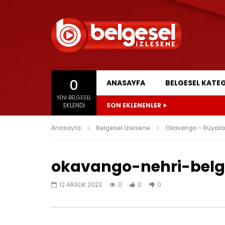
0
ANASAYFA
BELGESEL KATEG
YENI BELGESEL
EKLENDI
SON EKLENENLER
Hiroşimadan 24 S
Anasayfa
Belgesel İzlesene
Okavango - Rüyalar 
okavango-nehri-belge
12 ARALIK 2023
0
0
0