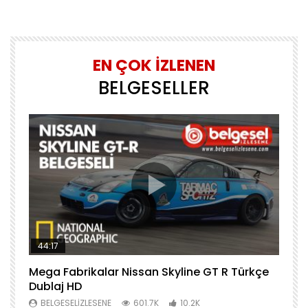
EN ÇOK İZLENEN
BELGESELLER
44:17
Mega Fabrikalar Nissan Skyline GT R Türkçe
M
Dublaj HD
T
BELGESELIZLESENE
601.7K
10.2K