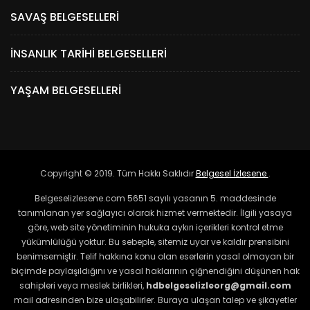
SAVAŞ BELGESELLERI
İNSANLIK TARIHI BELGESELLERI
YAŞAM BELGESELLERI
Copyright © 2019. Tüm Hakkı Saklıdır
Belgesel İzlesene
.
Belgeselizlesene.com 5651 sayılı yasanın 5. maddesinde
tanımlanan yer sağlayıcı olarak hizmet vermektedir. İlgili yasaya
göre, web site yönetiminin hukuka aykırı içerikleri kontrol etme
yükümlülüğü yoktur. Bu sebeple, sitemiz uyar ve kaldır prensibini
benimsemiştir. Telif hakkına konu olan eserlerin yasal olmayan bir
biçimde paylaşıldığını ve yasal haklarının çiğnendiğini düşünen hak
sahipleri veya meslek birlikleri,
hdbelgeselizleorg@gmail.com
mail adresinden bize ulaşabilirler. Buraya ulaşan talep ve şikayetler