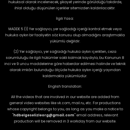
hukuksal olarak incelenecek, şikayet yerinde görüldüğü takdirde,
ihlal olduğu düşünülen içerikler sitemizden kaldırılacaktır.
İlgili Yasa:
MADDE 5 (1) Yer sağlayıcı, yer sağladığı içeriği kontrol etmek veya
hukuka aykırı bir faaliyetin söz konusu olup olmadığını araştırmakla
yükümlü değildir.
(2) Yer sağlayıcı, yer sağladığı hukuka aykırı içerikten, ceza
sorumluluğu ile ilgili hükümler saklı kalmak kaydıyla, bu Kanunun 8
inci ve 9 uncu maddelerine göre haberdar edilmesi halinde ve teknik
olarak imkân bulunduğu ölçüde hukuka aykırı içeriği yayından
kaldırmakla yükümlüdür.
English translation:
All the videos that are involved in our website are added from
general video websites like vk.com, mail.ru, etc. For productions
whose copyright belongs to you, as long as you make a notice to
"
hdbelgeselizleorg@gmail.com
" email address, relevant
production will be removed in 3 workday from our website.