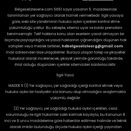
Belgeselizlesene.com 5651 sayılı yasanın 5. maddesinde
tanımlanan yer sağlayıcı olarak hizmet vermektedir. İlgili yasaya
göre, web site yönetiminin hukuka aykırı içerikleri kontrol etme
yükümlülüğü yoktur. Bu sebeple, sitemiz uyar ve kaldır prensibini
benimsemiştir. Telif hakkına konu olan eserlerin yasal olmayan bir
biçimde paylaşıldığını ve yasal haklarının çiğnendiğini düşünen hak
sahipleri veya meslek birlikleri,
hdbelgeselizleorg@gmail.com
mail adresinden bize ulaşabilirler. Buraya ulaşan talep ve şikayetler
hukuksal olarak incelenecek, şikayet yerinde görüldüğü takdirde,
ihlal olduğu düşünülen içerikler sitemizden kaldırılacaktır.
İlgili Yasa:
MADDE 5 (1) Yer sağlayıcı, yer sağladığı içeriği kontrol etmek veya
hukuka aykırı bir faaliyetin söz konusu olup olmadığını araştırmakla
yükümlü değildir.
(2) Yer sağlayıcı, yer sağladığı hukuka aykırı içerikten, ceza
sorumluluğu ile ilgili hükümler saklı kalmak kaydıyla, bu Kanunun 8
inci ve 9 uncu maddelerine göre haberdar edilmesi halinde ve teknik
olarak imkân bulunduğu ölçüde hukuka aykırı içeriği yayından