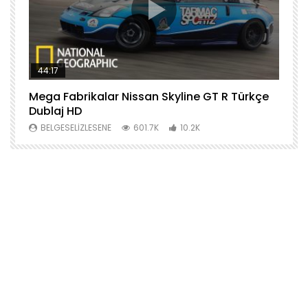
44:17
Mega Fabrikalar Nissan Skyline GT R Türkçe
M
Dublaj HD
T
BELGESELIZLESENE
601.7K
10.2K