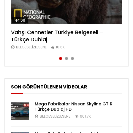
44:09
44:08
30:34
Vahşi Cennetler Türkiye Belgeseli –
Lanetli Piramit Tarihe Bakış Belgeseli –
Sanayi Devrimi Şehir Yaşamı Bölüm 6
Türkçe Dublaj
Türkçe Dublaj
Belgeseli – Türkçe Dublaj
BELGESELIZLESENE
BELGESELIZLESENE
BELGESELIZLESENE
16.6K
16.6K
16.4K
SON GÖRÜNTÜLENEN VİDEOLAR
Mega Fabrikalar Nissan Skyline GT R
Türkçe Dublaj HD
BELGESELIZLESENE
601.7K