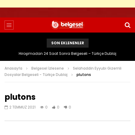
SON EKLENENLER
Hiroşimadan 24 Saat Sonra Belgeseli – Türkçe Dublaj
Anasayfa
Belgesel İzlesene
Selahaddin Eyyubi Gizemli
Dosyalar Belgeseli - Türkçe Dublaj
plutons
plutons
2 TEMMUZ 2021
0
0
0