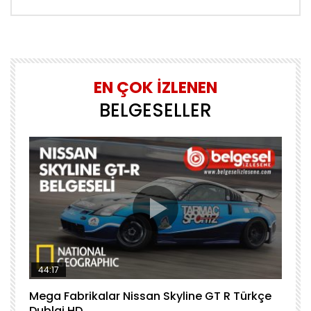
EN ÇOK İZLENEN
BELGESELLER
44:17
Mega Fabrikalar Nissan Skyline GT R Türkçe
M
Dublaj HD
T