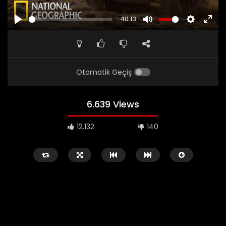
-40:13
PLAY
MUTE
SETTINGS
ENTE
FULL
Otomatik Geçiş
6.639 Views
12.132
140