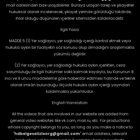
mail adresinden bize ulaşabilirler. Buraya ulaşan talep ve şikayetler
hukuksal olarak incelenecek, şikayet yerinde görüldüğü takdirde,
ihlal olduğu düşünülen içerikler sitemizden kaldırılacaktır.
İlgili Yasa:
MADDE 5 (1) Yer sağlayıcı, yer sağladığı içeriği kontrol etmek veya
hukuka aykırı bir faaliyetin söz konusu olup olmadığını araştırmakla
yükümlü değildir.
(2) Yer sağlayıcı, yer sağladığı hukuka aykırı içerikten, ceza
sorumluluğu ile ilgili hükümler saklı kalmak kaydıyla, bu Kanunun 8
inci ve 9 uncu maddelerine göre haberdar edilmesi halinde ve teknik
olarak imkân bulunduğu ölçüde hukuka aykırı içeriği yayından
kaldırmakla yükümlüdür.
English translation:
All the videos that are involved in our website are added from
general video websites like vk.com, mail.ru, etc. For productions
whose copyright belongs to you, as long as you make a notice to
"
hdbelgeselizleorg@gmail.com
" email address, relevant