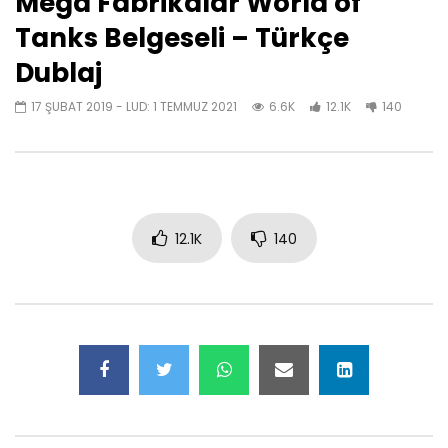
Mega Fabrikalar World of
Tanks Belgeseli – Türkçe
Dublaj
17 ŞUBAT 2019
- LUD:
1 TEMMUZ 2021
6.6K
12.1K
140
12.1K
140