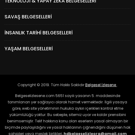
TEKNOLOJI & YAPAY ZEKA BELGESELLERI
SAVAŞ BELGESELLERI
İNSANLIK TARIHI BELGESELLERI
YAŞAM BELGESELLERI
Copyright © 2019. Tüm Hakkı Saklıdır
Belgesel İzlesene
.
Belgeselizlesene.com 5651 sayılı yasanın 5. maddesinde
tanımlanan yer sağlayıcı olarak hizmet vermektedir. İlgili yasaya
göre, web site yönetiminin hukuka aykırı içerikleri kontrol etme
yükümlülüğü yoktur. Bu sebeple, sitemiz uyar ve kaldır prensibini
benimsemiştir. Telif hakkına konu olan eserlerin yasal olmayan bir
biçimde paylaşıldığını ve yasal haklarının çiğnendiğini düşünen hak
sahipleri veya meslek birlikleri,
hdbelgeselizleorg@gmail.com