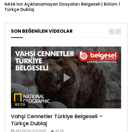
NASA’nın Açıklanamayan Dosyaları Belgeseli | Bölüm 1
Türkçe Dublaj
SON BEĞENİLEN VİDEOLAR
44:09
44:08
30:34
Vahşi Cennetler Türkiye Belgeseli –
Lanetli Piramit Tarihe Bakış Belgeseli –
Sanayi Devrimi Şehir Yaşamı Bölüm 6
Türkçe Dublaj
Türkçe Dublaj
Belgeseli – Türkçe Dublaj
BELGESELIZLESENE
BELGESELIZLESENE
BELGESELIZLESENE
16.6K
16.6K
16.4K