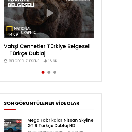
44:09
44:08
30:34
Vahşi Cennetler Türkiye Belgeseli
Lanetli Piramit Tarihe Bakış
Sanayi Devrimi Şehir Yaşamı
– Türkçe Dublaj
Belgeseli – Türkçe Dublaj
Bölüm 6 Belgeseli – Türkçe Dublaj
BELGESELIZLESENE
BELGESELIZLESENE
BELGESELIZLESENE
16.6K
16.6K
16.4K
SON GÖRÜNTÜLENEN VİDEOLAR
Mega Fabrikalar Nissan Skyline
GT R Türkçe Dublaj HD