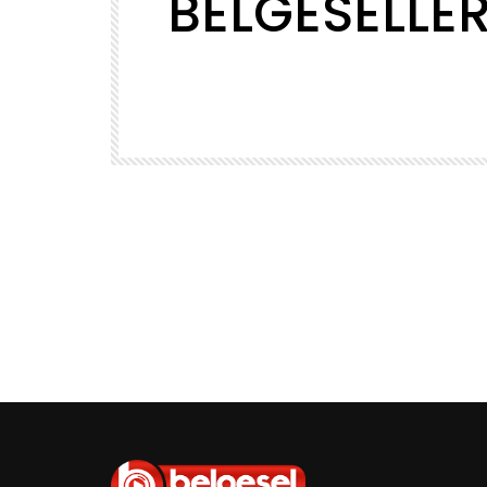
BELGESELLE
00:46
00.Yıl
Evren ve Gezegenler Belgeseli –
Türkçe Dublaj HD
K
BELGESELIZLESENE
71.3K
4.1K