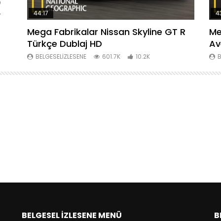
R
44:17
4
Mega Fabrikalar Nissan Skyline GT R
Me
Türkçe Dublaj HD
Av
BELGESELIZLESENE
601.7K
10.2K
B
BELGESEL İZLESENE MENÜ
B