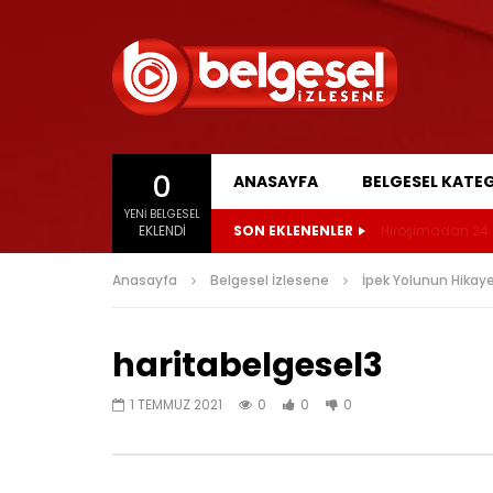
0
ANASAYFA
BELGESEL KATEG
YENI BELGESEL
EKLENDI
SON EKLENENLER
Hiroşimadan 24 S
Anasayfa
Belgesel İzlesene
İpek Yolunun Hikaye
haritabelgesel3
1 TEMMUZ 2021
0
0
0