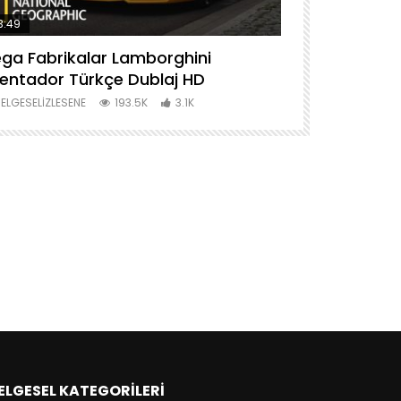
3:49
44:28
ga Fabrikalar Lamborghini
Mega Fabrik
entador Türkçe Dublaj HD
Dublaj HD
ELGESELIZLESENE
193.5K
3.1K
BELGESELIZLES
ELGESEL KATEGORILERI