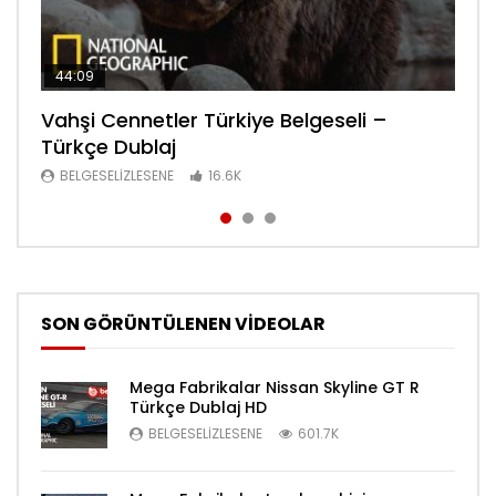
44:09
44:08
30:34
Vahşi Cennetler Türkiye Belgeseli –
Lanetli Piramit Tarihe Bakış Belgeseli –
Sanayi Devrimi Şehir Yaşamı Bölüm 6
Türkçe Dublaj
Türkçe Dublaj
Belgeseli – Türkçe Dublaj
BELGESELIZLESENE
BELGESELIZLESENE
BELGESELIZLESENE
16.6K
16.6K
16.4K
SON GÖRÜNTÜLENEN VİDEOLAR
Mega Fabrikalar Nissan Skyline GT R
Türkçe Dublaj HD
BELGESELIZLESENE
601.7K