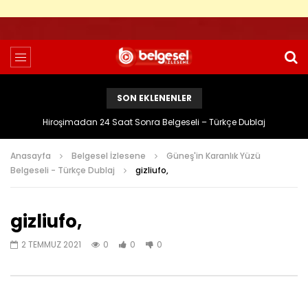
SON EKLENENLER
Hiroşimadan 24 Saat Sonra Belgeseli – Türkçe Dublaj
Anasayfa
Belgesel İzlesene
Güneş'in Karanlık Yüzü
Belgeseli - Türkçe Dublaj
gizliufo,
gizliufo,
2 TEMMUZ 2021
0
0
0