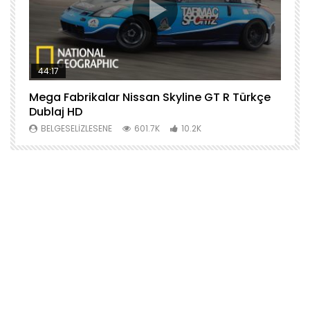
44:17
Mega Fabrikalar Nissan Skyline GT R Türkçe
M
Dublaj HD
T
BELGESELIZLESENE
601.7K
10.2K